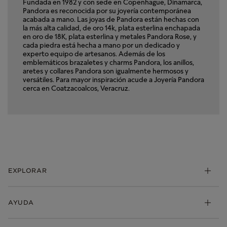
Fundada en 1982 y con sede en Copenhague, Dinamarca,
Pandora es reconocida por su joyería contemporánea
acabada a mano. Las joyas de Pandora están hechas con
la más alta calidad, de oro 14k, plata esterlina enchapada
en oro de 18K, plata esterlina y metales Pandora Rose, y
cada piedra está hecha a mano por un dedicado y
experto equipo de artesanos. Además de los
emblemáticos brazaletes y charms Pandora, los anillos,
aretes y collares Pandora son igualmente hermosos y
versátiles. Para mayor inspiración acude a Joyería Pandora
cerca en Coatzacoalcos, Veracruz.
EXPLORAR
Charms
AYUDA
Brazaletes
Anillos