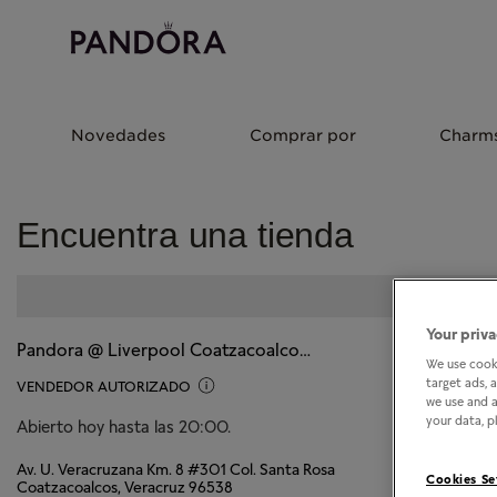
Novedades
Comprar por
Charm
Encuentra una tienda
Your priva
Pandora @ Liverpool Coatzacoalcos Crystal
We use cooki
target ads, 
VENDEDOR AUTORIZADO
we use and a
your data, pl
Abierto hoy hasta las 20:00.
Av. U. Veracruzana Km. 8 #301 Col. Santa Rosa
Cookies Se
Coatzacoalcos, Veracruz 96538