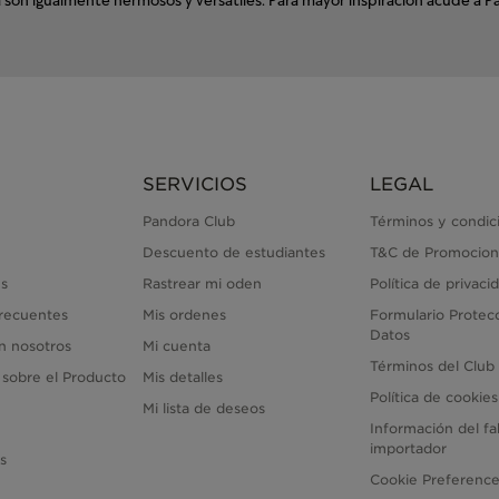
SERVICIOS
LEGAL
Pandora Club
Términos y condic
Descuento de estudiantes
T&C de Promocion
s
Rastrear mi oden
Política de privaci
recuentes
Mis ordenes
Formulario Protec
Datos
n nosotros
Mi cuenta
Términos del Club
 sobre el Producto
Mis detalles
Política de cookies
Mi lista de deseos
Información del fa
importador
as
Cookie Preferenc