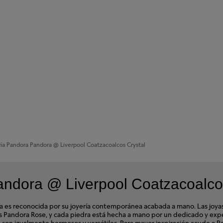
ría Pandora
Pandora @ Liverpool Coatzacoalcos Crystal
andora @ Liverpool Coatzacoalco
s reconocida por su joyería contemporánea acabada a mano. Las joyas d
ales Pandora Rose, y cada piedra está hecha a mano por un dedicado y e
ora son igualmente hermosos y versátiles. Para mayor inspiración acude 