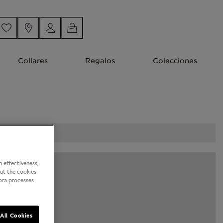
Collares
Regalos
Colecciones
 effectiveness,
out the cookies
dora processes
All Cookies