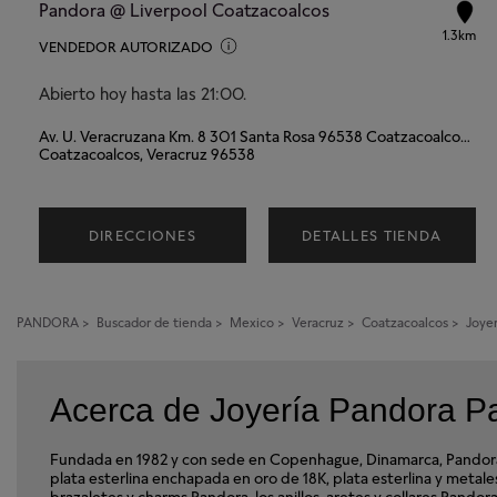
Pandora @ Liverpool Coatzacoalcos
1.3km
VENDEDOR AUTORIZADO
Abierto hoy hasta las 21:00.
Av. U. Veracruzana Km. 8 301 Santa Rosa 96538 Coatzacoalcos Veracruz
Coatzacoalcos, Veracruz 96538
DIRECCIONES
DETALLES TIENDA
PANDORA
>
Buscador de tienda
>
Mexico
>
Veracruz
>
Coatzacoalcos
>
Joye
Acerca de Joyería Pandora P
Fundada en 1982 y con sede en Copenhague, Dinamarca, Pandora e
plata esterlina enchapada en oro de 18K, plata esterlina y met
brazaletes y charms Pandora, los anillos, aretes y collares Pand