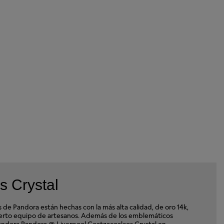
s Crystal
e Pandora están hechas con la más alta calidad, de oro 14k,
xperto equipo de artesanos. Además de los emblemáticos
a Pandora Pandora @ Liverpool Coatzacoalcos Crystal en