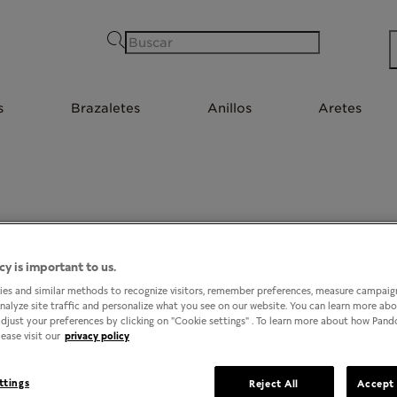
Buscar
s
Brazaletes
Anillos
Aretes
PANDORA @ LIVERPOOL COATZACOALCOS CRYSTAL
cy is important to us.
es and similar methods to recognize visitors, remember preferences, measure campaign
analyze site traffic and personalize what you see on our website. You can learn more ab
djust your preferences by clicking on "Cookie settings" . To learn more about how Pan
ease visit our
privacy policy
ttings
Reject All
Accept 