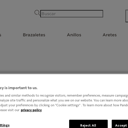
Buscar
s
Brazaletes
Anillos
Aretes
PANDORA @ GALERIAS MERIDA
cy is important to us.
es and similar methods to recognize visitors, remember preferences, measure campaign
analyze site traffic and personalize what you see on our website. You can learn more ab
djust your preferences by clicking on "Cookie settings" . To learn more about how Pan
ease visit our
privacy policy
ttings
Reject All
Accept 