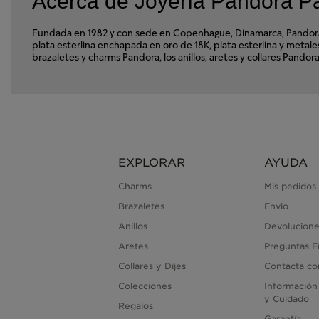
Acerca de Joyería Pandora P
Fundada en 1982 y con sede en Copenhague, Dinamarca, Pandora e
plata esterlina enchapada en oro de 18K, plata esterlina y met
brazaletes y charms Pandora, los anillos, aretes y collares Pand
EXPLORAR
AYUDA
Charms
Mis pedidos
Brazaletes
Envio
Anillos
Devolucione
Aretes
Preguntas F
Collares y Dijes
Contacta co
Colecciones
Información
y Cuidado
Regalos
Garantía