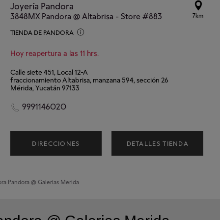
Joyería Pandora
3848MX Pandora @ Altabrisa - Store #883
7km
TIENDA DE PANDORA
Hoy reapertura a las 11 hrs.
Calle siete 451, Local 12-A
fraccionamiento Altabrisa, manzana 594, sección 26
Mérida, Yucatán 97133
9991146020
DIRECCIONES
DETALLES TIENDA
ora
Pandora @ Galerias Merida