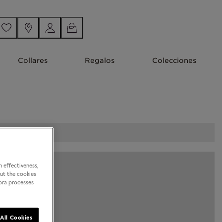
Collares
Regalos
Colecciones
 effectiveness,
out the cookies
dora processes
All Cookies