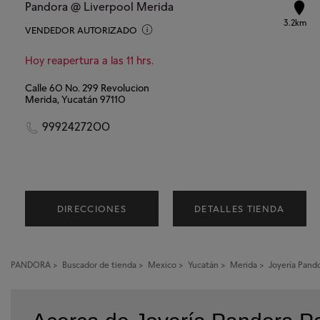
Pandora @ Liverpool Merida
3.2km
VENDEDOR AUTORIZADO
Hoy reapertura a las 11 hrs.
Calle 60 No. 299 Revolucion
Merida, Yucatán 97110
9992427200
DIRECCIONES
DETALLES TIENDA
PANDORA
>
Buscador de tienda
>
Mexico
>
Yucatán
>
Merida
>
Joyería Pand