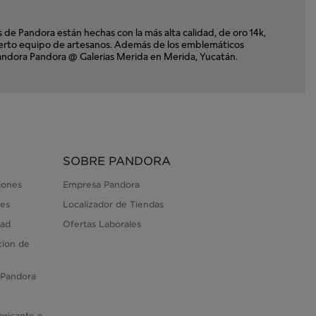
e Pandora están hechas con la más alta calidad, de oro 14k,
xperto equipo de artesanos. Además de los emblemáticos
 Pandora Pandora @ Galerias Merida en Merida, Yucatán.
SOBRE PANDORA
iones
Empresa Pandora
es
Localizador de Tiendas
dad
Ofertas Laborales
cion de
 Pandora
bricante e