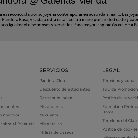
andora @ Galerias Merida
s reconocida por su joyería contemporánea acabada a mano. Las joyas d
ales Pandora Rose, y cada piedra está hecha a mano por un dedicado y e
ora son igualmente hermosos y versátiles. Para mayor inspiración acude a
SERVICIOS
LEGAL
Pandora Club
Términos y condic
Descuento de estudiantes
T&C de Promocion
s
Rastrear mi oden
Política de privaci
recuentes
Mis ordenes
Formulario Protec
Datos
n nosotros
Mi cuenta
Términos del Club
 sobre el Producto
Mis detalles
Política de cookies
Mi lista de deseos
Información del fa