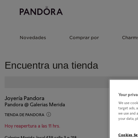
Novedades
Comprar por
Charm
Encuentra una tienda
Your priva
Joyería Pandora
We use cooki
Pandora @ Galerias Merida
target ads, 
we use and a
TIENDA DE PANDORA
your data, pl
Hoy reapertura a las 11 hrs.
Cookies Se
Galerias Merida, local 439 calle 3 n.218