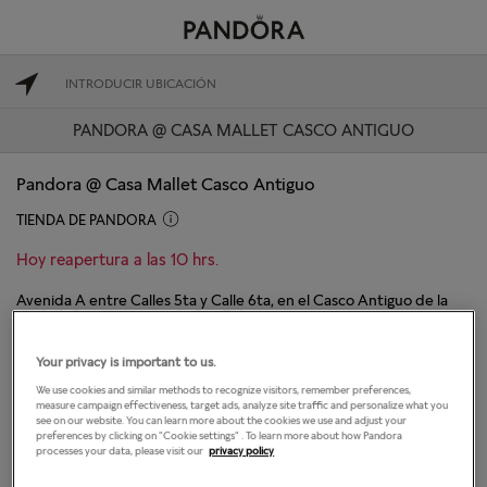
PANDORA @ CASA MALLET CASCO ANTIGUO
Pandora @ Casa Mallet Casco Antiguo
TIENDA DE PANDORA
Hoy reapertura a las 10 hrs.
Avenida A entre Calles 5ta y Calle 6ta, en el Casco Antiguo de la
ciudad, Corregimiento de San Felipe
Panama, Panamá 07090
Your privacy is important to us.
DIRECCIONES
We use cookies and similar methods to recognize visitors, remember preferences,
measure campaign effectiveness, target ads, analyze site traffic and personalize what you
see on our website. You can learn more about the cookies we use and adjust your
preferences by clicking on "Cookie settings" . To learn more about how Pandora
El horario de apertura
processes your data, please visit our
privacy policy
Lunes
9:00
-
19:00
Martes
9:00
-
19:00