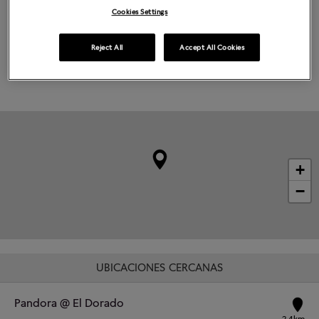
Miércoles
9:00
-
19:00
Cookies Settings
Jueves
9:00
-
19:00
Viernes
9:00
-
20:00
Sábado
9:00
-
20:00
Domingo
10:00
-
19:00
Reject All
Accept All Cookies
Grabado disponible
+
−
UBICACIONES CERCANAS
Pandora @ El Dorado
2.4km