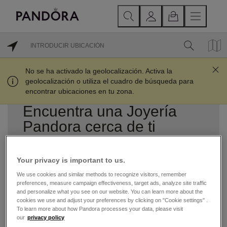
UBICACIONES CERCANAS
No se ha activado la geolocalización. Activa la
geolocalización o utiliza el cuadro de búsqueda para
encontrar ubicaciones en tu zona.
Encuentra una Joyería
Pandora cerca de ti
Fundada en 1982 y con sede en Copenhague,
Dinamarca, Pandora es reconocida por su joyería
Your privacy is important to us.
contemporánea acabada a mano. Las joyas de Pandora
están hechas con la más alta calidad, de oro 14k, Plata
We use cookies and similar methods to recognize visitors, remember
esterlina enchapada en oro de 18K, plata esterlina y
preferences, measure campaign effectiveness, target ads, analyze site traffic
metales Pandora Rose, y cada piedra está hecha a
and personalize what you see on our website. You can learn more about the
mano por un dedicado y experto equipo de artesanos.
cookies we use and adjust your preferences by clicking on "Cookie settings" .
Además de los emblemáticos brazaletes y charms
To learn more about how Pandora processes your data, please visit
Pandora, los anillos, aretes y collares Pandora son
our
privacy policy
igualmente hermosos y versátiles. Para mayor