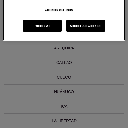
inspiración acude a Joyería Pandora cerca de ti
Cookies Settings
Reject All
Accept All Cookies
Buscar Joyerías Pandora en Peru
AREQUIPA
CALLAO
CUSCO
HUÁNUCO
ICA
LA LIBERTAD