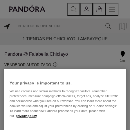
1
TIENDAS EN CHICLAYO, LAMBAYEQUE
Pandora @ Falabella Chiclayo
1mi
VENDEDOR AUTORIZADO
Hoy reapertura a las 11 hrs.
Your privacy is important to us.
Avenida General Arenales 167A, Chiclayo
We use cookies and similar methods to recognize visitors, remember
Chiclayo, Lambayeque 08003
preferences, measure campaign effectiveness, target ads, analyze site traffic
and personalize what you see on our website. You can learn more about the
511991983352
cookies we use and adjust your preferences by clicking on "Cookie settings" .
To learn more about how Pandora processes your data, please visit
our
privacy policy
DIRECCIONES
DETALLES TIENDA