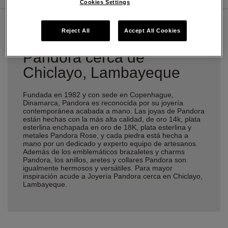
Cookies Settings
Reject All
Accept All Cookies
Encuentra una Joyería
Pandora cerca de
Chiclayo, Lambayeque
Fundada en 1982 y con sede en Copenhague,
Dinamarca, Pandora es reconocida por su joyería
contemporánea acabada a mano. Las joyas de Pandora
están hechas con la más alta calidad, de oro 14k, plata
esterlina enchapada en oro de 18K, plata esterlina y
metales Pandora Rose, y cada piedra está hecha a
mano por un dedicado y experto equipo de artesanos.
Además de los emblemáticos brazaletes y charms
Pandora, los anillos, aretes y collares Pandora son
igualmente hermosos y versátiles. Para mayor
inspiración acude a Joyería Pandora cerca en Chiclayo,
Lambayeque.