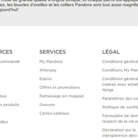
les boucles d’oreilles et les colliers Pandora sont tout aussi magnifiqu
jourd'hui!
RCES
SERVICES
LÉGAL
 commande
My Pandora
Conditions généra
Afterpay
Conditions My Pa
Klarna
Conditions généra
cadeau avec achat
Offres et promotions
Neige
ous
Ramassage en magasin
Paramètres des co
s produits
Gravure
Politique de confid
Cartes-cadeaux
Formulaire de de
respect de la vie p
illes
Déclaration sur la
transparence des 