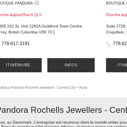
UTIQUE PANDORA
BOUTIQUE
rira aujourd’hui à 11 h
Ouvrira auj
355 152 St, Unit 2282A Guildford Town Centre
Suite 2728
rrey, British Columbia V3R 7C1
Coquitlam,
778-617-3191
778-62
ITINÉRAIRE
INFOS
ITI
>
Bijoux Pandora
Rochells Jewellers - Central City
>
Array
andora Rochells Jewellers - Centr
e, au Danemark. L’entreprise est reconnue dans le monde entier pour 
ra Rose de grande qualité d’origine éthique, et chaque pierre est appli