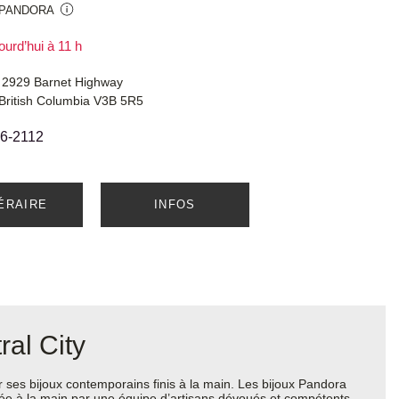
 PANDORA
ourd’hui à 11 h
, 2929 Barnet Highway
 British Columbia V3B 5R5
6-2112
NÉRAIRE
INFOS
al City
ses bijoux contemporains finis à la main. Les bijoux Pandora
quée à la main par une équipe d’artisans dévoués et compétents.