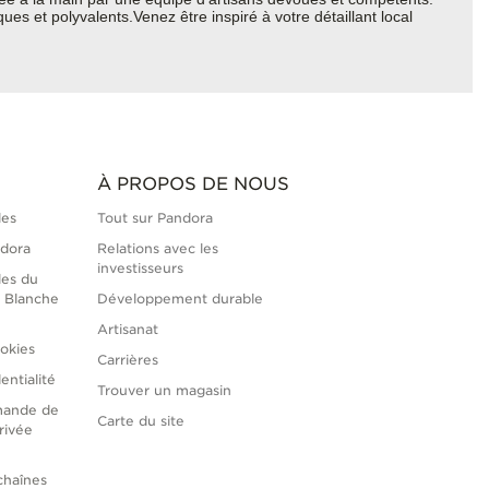
es et polyvalents.Venez être inspiré à votre détaillant local
À PROPOS DE NOUS
les
Tout sur Pandora
ndora
Relations avec les
investisseurs
les du
 Blanche
Développement durable
Artisanat
okies
Carrières
entialité
Trouver un magasin
mande de
Carte du site
rivée
chaînes