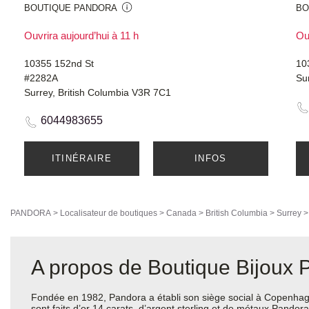
BOUTIQUE PANDORA
BO
Ouvrira aujourd’hui à 11 h
Ouv
10355 152nd St
10
#2282A
Su
Surrey, British Columbia V3R 7C1
6044983655
ITINÉRAIRE
INFOS
PANDORA
>
Localisateur de boutiques
>
Canada
>
British Columbia
>
Surrey
A propos de Boutique Bijoux P
Fondée en 1982, Pandora a établi son siège social à Copenhagu
sont faits d’or 14 carats, d’argent sterling et de métaux Pando