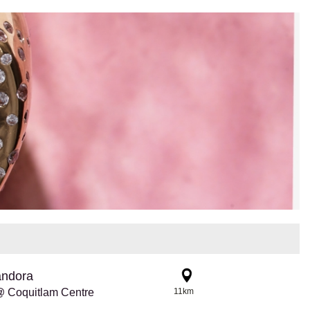
andora
 Coquitlam Centre
11km