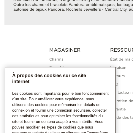
Outre les chams et bracelets Pandora emblématiques, les bagues, 
autorisé de bijoux Pandora, Rochells Jewellers - Central City, au
MAGASINER
RESSOU
Charms
État de ma
Bracelets
Livraison
À propos des cookies sur ce site
Bagues
Retours
internet
Colliers
FAQ
Boucles d'oreilles
Contactez n
Les cookies sont importants pour le bon fonctionnement
d'un site. Pour améliorer votre expérience, nous
Collections Pandora
Entretien de
utilisons des cookies pour mémoriser les détails de
Diamants cultivés en
Garantie
connexion et fournir une connexion sécurisée, collecter
laboratoire
des statistiques pour optimiser les fonctionnalités du
Guide des ta
site et fournir un contenu adapté à vos intérêts. Vous
Cadeaux
pouvez modifier les types de cookies que nous
sommes autorisés à utiliser en cliquant sur "paramètres