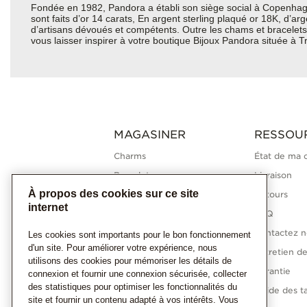
Fondée en 1982, Pandora a établi son siège social à Copenhagu
sont faits d’or 14 carats, En argent sterling plaqué or 18K, d’a
d’artisans dévoués et compétents. Outre les chams et bracelets 
vous laisser inspirer à votre boutique Bijoux Pandora située à Tr
MAGASINER
RESSOU
Charms
État de ma
Bracelets
Livraison
À propos des cookies sur ce site
Bagues
Retours
internet
Colliers
FAQ
Boucles d'oreilles
Contactez n
Les cookies sont importants pour le bon fonctionnement
d'un site. Pour améliorer votre expérience, nous
Collections Pandora
Entretien de
utilisons des cookies pour mémoriser les détails de
Diamants cultivés en
Garantie
connexion et fournir une connexion sécurisée, collecter
laboratoire
des statistiques pour optimiser les fonctionnalités du
Guide des ta
site et fournir un contenu adapté à vos intérêts. Vous
Cadeaux