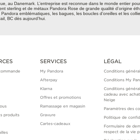
e, au Danemark. L’entreprise est reconnue dans le monde entier pour 
rgent sterling et de métaux Pandora Rose de grande qualité d’origine ét
Pandora emblématiques, les bagues, les boucles d’oreilles et les colli
ail, BC dès aujourd’hui.
RCES
SERVICES
LÉGAL
 commande
My Pandora
Conditions généra
Afterpay
Conditions My Pa
Klarna
Conditions généra
cadeau avec achat
Offres et promotions
Neige
ous
Ramassage en magasin
Paramètres des co
s produits
Gravure
Politique de confid
Cartes-cadeaux
Formulaire de de
respect de la vie p
illes