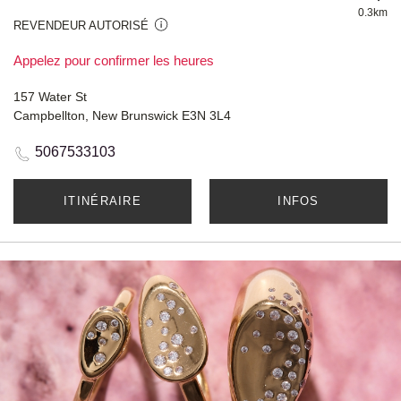
0.3km
REVENDEUR AUTORISÉ
Appelez pour confirmer les heures
157 Water St
Campbellton, New Brunswick E3N 3L4
5067533103
ITINÉRAIRE
INFOS