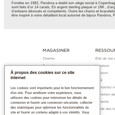
Fondée en 1982, Pandora a établi son siège social à Copenhagu
sont faits d’or 14 carats, En argent sterling plaqué or 18K , d’
d’artisans dévoués et compétents. Outre les chams et bracelets 
être inspiré à votre détaillant local autorisé de bijoux Pandora
MAGASINER
RESSOU
Charms
État de ma
Bracelets
Livraison
À propos des cookies sur ce site
Bagues
Retours
internet
Colliers
FAQ
Boucles d'oreilles
Contactez n
Les cookies sont importants pour le bon fonctionnement
d'un site. Pour améliorer votre expérience, nous
Collections Pandora
Entretien de
utilisons des cookies pour mémoriser les détails de
Diamants cultivés en
Garantie
connexion et fournir une connexion sécurisée, collecter
laboratoire
des statistiques pour optimiser les fonctionnalités du
Guide des ta
site et fournir un contenu adapté à vos intérêts. Vous
Cadeaux