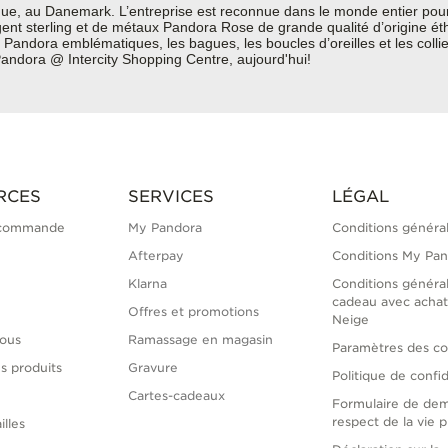
e, au Danemark. L’entreprise est reconnue dans le monde entier pour 
argent sterling et de métaux Pandora Rose de grande qualité d’origine é
Pandora emblématiques, les bagues, les boucles d’oreilles et les colli
, Pandora @ Intercity Shopping Centre, aujourd'hui!
RCES
SERVICES
LÉGAL
 commande
My Pandora
Conditions généra
Afterpay
Conditions My Pa
Klarna
Conditions généra
cadeau avec achat
Offres et promotions
Neige
ous
Ramassage en magasin
Paramètres des co
s produits
Gravure
Politique de confid
Cartes-cadeaux
Formulaire de de
respect de la vie p
illes