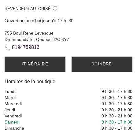
REVENDEUR AUTORISÉ
Ouvert aujourd’hui jusqu’à 17 h :30
755 Boul Rene Levesque
Drummondville, Quebec J2C 6Y7
8194759813
ITINÉRAIRE
JOINDRE
Horaires de la boutique
Lundi
9 h 30
-
17 h 30
Mardi
9 h 30
-
17 h 30
Mercredi
9 h 30
-
17 h 30
Jeudi
9 h 30
-
21 h 00
Vendredi
9 h 30
-
21 h 00
Samedi
9 h 30
-
17 h 30
Dimanche
9 h 30
-
17 h 30