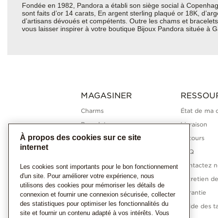
Fondée en 1982, Pandora a établi son siège social à Copenhagu
sont faits d’or 14 carats, En argent sterling plaqué or 18K, d’a
d’artisans dévoués et compétents. Outre les chams et bracelets 
vous laisser inspirer à votre boutique Bijoux Pandora située à 
MAGASINER
RESSOU
Charms
État de ma
Bracelets
Livraison
À propos des cookies sur ce site
Bagues
Retours
internet
Colliers
FAQ
Boucles d'oreilles
Contactez n
Les cookies sont importants pour le bon fonctionnement
d'un site. Pour améliorer votre expérience, nous
Collections Pandora
Entretien de
utilisons des cookies pour mémoriser les détails de
Diamants cultivés en
Garantie
connexion et fournir une connexion sécurisée, collecter
laboratoire
des statistiques pour optimiser les fonctionnalités du
Guide des ta
site et fournir un contenu adapté à vos intérêts. Vous
Cadeaux