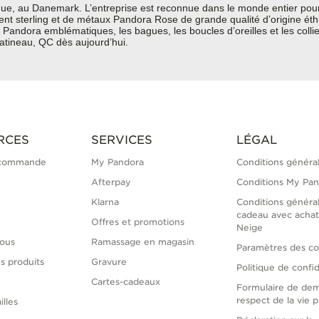
e, au Danemark. L’entreprise est reconnue dans le monde entier pour 
rgent sterling et de métaux Pandora Rose de grande qualité d’origine ét
Pandora emblématiques, les bagues, les boucles d’oreilles et les colli
Gatineau, QC dès aujourd’hui.
RCES
SERVICES
LÉGAL
 commande
My Pandora
Conditions généra
Afterpay
Conditions My Pa
Klarna
Conditions généra
cadeau avec achat
Offres et promotions
Neige
ous
Ramassage en magasin
Paramètres des co
s produits
Gravure
Politique de confid
Cartes-cadeaux
Formulaire de de
respect de la vie p
illes