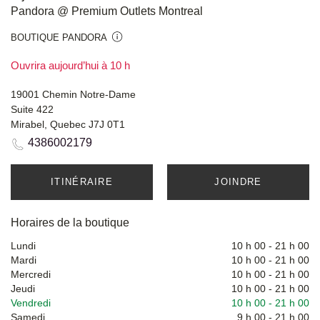
Pandora @ Premium Outlets Montreal
BOUTIQUE PANDORA
Ouvrira aujourd’hui à 10 h
19001 Chemin Notre-Dame
Suite 422
Mirabel, Quebec J7J 0T1
4386002179
ITINÉRAIRE
JOINDRE
Horaires de la boutique
Lundi
10 h 00
-
21 h 00
Mardi
10 h 00
-
21 h 00
Mercredi
10 h 00
-
21 h 00
Jeudi
10 h 00
-
21 h 00
Vendredi
10 h 00
-
21 h 00
Samedi
9 h 00
-
21 h 00