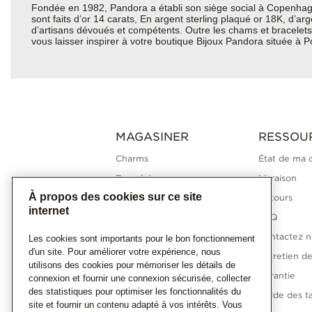
Fondée en 1982, Pandora a établi son siège social à Copenhagu
sont faits d’or 14 carats, En argent sterling plaqué or 18K, d’a
d’artisans dévoués et compétents. Outre les chams et bracelets 
vous laisser inspirer à votre boutique Bijoux Pandora située à P
MAGASINER
RESSOU
Charms
État de ma
Bracelets
Livraison
À propos des cookies sur ce site
Bagues
Retours
internet
Colliers
FAQ
Boucles d'oreilles
Contactez n
Les cookies sont importants pour le bon fonctionnement
d'un site. Pour améliorer votre expérience, nous
Collections Pandora
Entretien de
utilisons des cookies pour mémoriser les détails de
Diamants cultivés en
Garantie
connexion et fournir une connexion sécurisée, collecter
laboratoire
des statistiques pour optimiser les fonctionnalités du
Guide des ta
site et fournir un contenu adapté à vos intérêts. Vous
Cadeaux