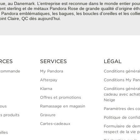
e, au Danemark. L’entreprise est reconnue dans le monde entier pour 
rgent sterling et de métaux Pandora Rose de grande qualité d’origine ét
Pandora emblématiques, les bagues, les boucles d’oreilles et les colli
oint Claire, QC dès aujourd’hui.
RCES
SERVICES
LÉGAL
 commande
My Pandora
Conditions généra
Afterpay
Conditions My Pa
Klarna
Conditions généra
cadeau avec achat
Offres et promotions
Neige
ous
Ramassage en magasin
Paramètres des co
s produits
Gravure
Politique de confid
Cartes-cadeaux
Formulaire de de
respect de la vie p
illes