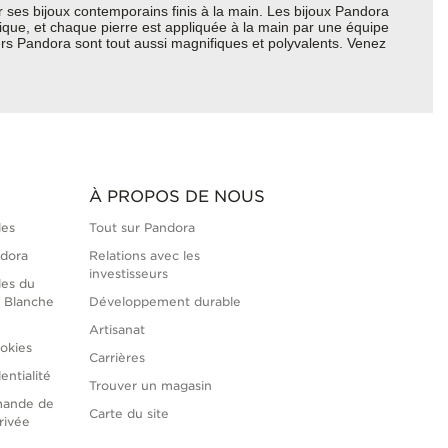
ses bijoux contemporains finis à la main. Les bijoux Pandora
hique, et chaque pierre est appliquée à la main par une équipe
ers Pandora sont tout aussi magnifiques et polyvalents. Venez
À PROPOS DE NOUS
les
Tout sur Pandora
ndora
Relations avec les
investisseurs
les du
 Blanche
Développement durable
Artisanat
okies
Carrières
entialité
Trouver un magasin
mande de
Carte du site
rivée