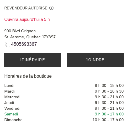
REVENDEUR AUTORISÉ
Ouvrira aujourd’hui à 9 h
900 Blvd Grignon
St. Jerome, Quebec J7Y3S7
4505693367
ITINÉRAIRE
JOINDRE
Horaires de la boutique
Lundi
9 h 30
-
18 h 00
Mardi
9 h 30
-
18 h 30
Mercredi
9 h 30
-
21 h 00
Jeudi
9 h 30
-
21 h 00
Vendredi
9 h 30
-
21 h 00
Samedi
9 h 00
-
17 h 00
Dimanche
10 h 00
-
17 h 00