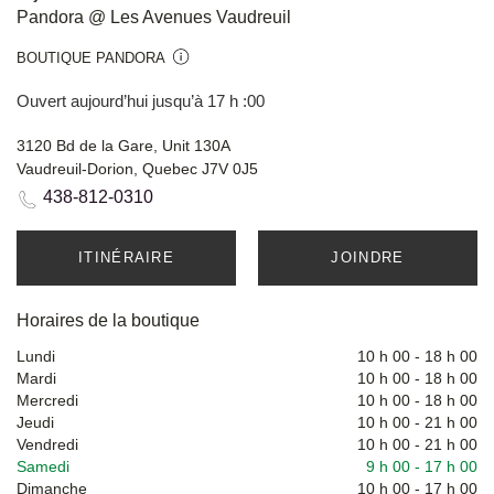
Pandora @ Les Avenues Vaudreuil
BOUTIQUE PANDORA
Ouvert aujourd’hui jusqu’à 17 h :00
3120 Bd de la Gare, Unit 130A
Vaudreuil-Dorion, Quebec J7V 0J5
438-812-0310
ITINÉRAIRE
JOINDRE
Horaires de la boutique
Lundi
10 h 00
-
18 h 00
Mardi
10 h 00
-
18 h 00
Mercredi
10 h 00
-
18 h 00
Jeudi
10 h 00
-
21 h 00
Vendredi
10 h 00
-
21 h 00
Samedi
9 h 00
-
17 h 00
Dimanche
10 h 00
-
17 h 00