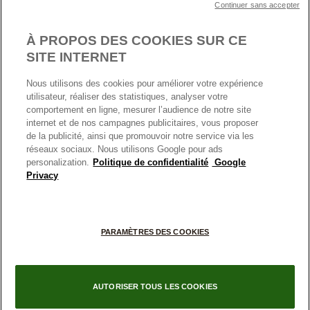
Continuer sans accepter
Nous contacter
Paramètres des cookies
Conditions générales de My Pandora
*Conditions des offres en cours
Politique des cookies
À PROPOS DES COOKIES SUR CE
Politique de confidentialité
SITE INTERNET
Protection des données
Nous utilisons des cookies pour améliorer votre expérience
FRANCE
France
Conditions générales de vente
utilisateur, réaliser des statistiques, analyser votre
© TOUS DROITS RESERVES. 2026 Pandora
comportement en ligne, mesurer l’audience de notre site
Conditions générales de vente Click & Collect
internet et de nos campagnes publicitaires, vous proposer
Plateforme ODR
de la publicité, ainsi que promouvoir notre service via les
réseaux sociaux. Nous utilisons Google pour ads
Information sur le fabricant et l'importateur
personalization.
Politique de confidentialité
Google
Index égalité Femme/Homme
Privacy
+
PARAMÈTRES DES COOKIES
−
AUTORISER TOUS LES COOKIES
Filtres