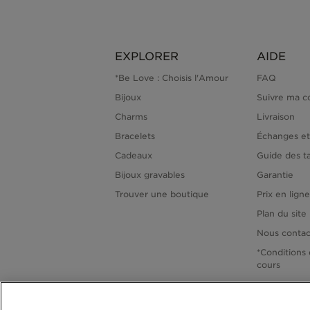
EXPLORER
AIDE
*Be Love : Choisis l'Amour
FAQ
Bijoux
Suivre ma 
Charms
Livraison
Bracelets
Échanges et
Cadeaux
Guide des ta
Bijoux gravables
Garantie
Trouver une boutique
Prix en lign
Plan du site
Nous contac
*Conditions 
cours