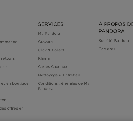
SERVICES
À PROPOS D
PANDORA
My Pandora
Société Pandora
commande
Gravure
Carrières
Click & Collect
 retours
Klarna
illes
Cartes Cadeaux
Nettoyage & Entretien
e et en boutique
Conditions générales de My
Pandora
ter
des offres en