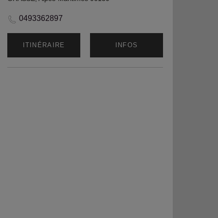
0493362897
ITINÉRAIRE
INFOS