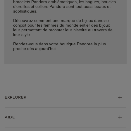
bracelets Pandora emblématiques, les bagues, boucles
d'oreilles et colliers Pandora sont tout aussi beaux et
sophistiqués.
Découvrez comment une marque de bijoux danoise
conçoit pour les femmes du monde entier des bijoux
leur permettant de raconter leur histoire au travers de
leur style.
Rendez-vous dans votre boutique Pandora la plus
proche dès aujourd'hui.
EXPLORER
*Be Love : Choisis l'Amour
AIDE
Bijoux
Charms
FAQ