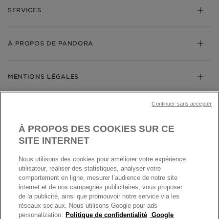
Bracelets
SERVICES
Suivre ma commande
Cadeaux
Livraison
My Pandora
Bijoux gravables
Échanges et retours
À PROPOS DE PANDORA
Gravure
Trouver une boutique
Guide des tailles
Click & Collect
Société Pandora
Garantie
Klarna
MENTIONS LÉGALES
Carrières
Prix en ligne et en boutique
Cartes Cadeaux
Plan du site
Mentions légales
Nettoyage & Entretien
Continuer sans accepter
Nous contacter
Paramètres des cookies
Conditions générales de My Pandora
*Conditions des offres en cours
Politique des cookies
À PROPOS DES COOKIES SUR CE
Politique de confidentialité
SITE INTERNET
Protection des données
Nous utilisons des cookies pour améliorer votre expérience
FRANCE
France
Conditions générales de vente
utilisateur, réaliser des statistiques, analyser votre
© TOUS DROITS RESERVES. 2026 Pandora
comportement en ligne, mesurer l’audience de notre site
Conditions générales de vente Click & Collect
internet et de nos campagnes publicitaires, vous proposer
Plateforme ODR
de la publicité, ainsi que promouvoir notre service via les
réseaux sociaux. Nous utilisons Google pour ads
Information sur le fabricant et l'importateur
personalization.
Politique de confidentialité
Google