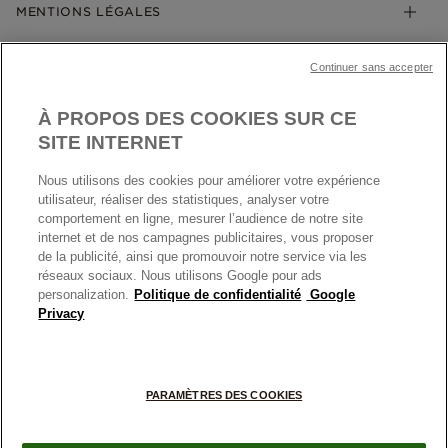
Klarna
MENTIONS LÉGALES
Carrières
Prix en ligne et en boutique
Cartes Cadeaux
Plan du site
Mentions légales
Nettoyage & Entretien
Continuer sans accepter
Nous contacter
Paramètres des cookies
Conditions générales de My Pandora
*Conditions des offres en cours
Politique des cookies
À PROPOS DES COOKIES SUR CE
Politique de confidentialité
SITE INTERNET
Protection des données
Nous utilisons des cookies pour améliorer votre expérience
FRANCE
France
Conditions générales de vente
utilisateur, réaliser des statistiques, analyser votre
© TOUS DROITS RESERVES. 2026 Pandora
comportement en ligne, mesurer l’audience de notre site
Conditions générales de vente Click & Collect
internet et de nos campagnes publicitaires, vous proposer
Plateforme ODR
de la publicité, ainsi que promouvoir notre service via les
réseaux sociaux. Nous utilisons Google pour ads
Information sur le fabricant et l'importateur
personalization.
Politique de confidentialité
Google
Index égalité Femme/Homme
Privacy
+
PARAMÈTRES DES COOKIES
−