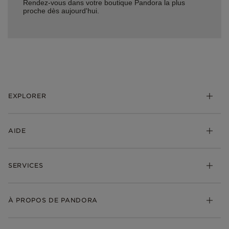
Rendez-vous dans votre boutique Pandora la plus
proche dès aujourd'hui.
EXPLORER
*Be Love : Choisis l'Amour
AIDE
Bijoux
Charms
FAQ
Bracelets
SERVICES
Suivre ma commande
Cadeaux
Livraison
My Pandora
Bijoux gravables
Échanges et retours
À PROPOS DE PANDORA
Gravure
Trouver une boutique
Guide des tailles
Click & Collect
Société Pandora
Garantie