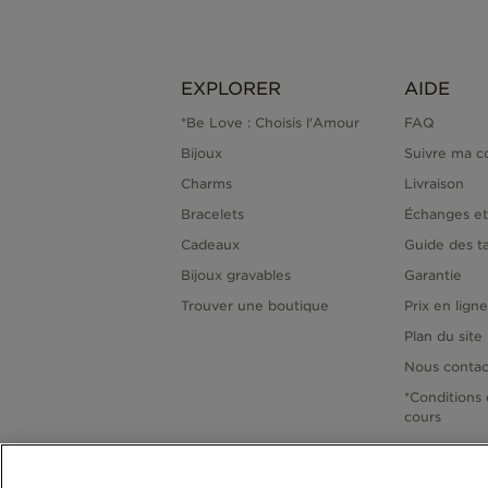
EXPLORER
AIDE
*Be Love : Choisis l'Amour
FAQ
Bijoux
Suivre ma 
Charms
Livraison
Bracelets
Échanges et
Cadeaux
Guide des ta
Bijoux gravables
Garantie
Trouver une boutique
Prix en lign
Plan du site
Nous contac
*Conditions 
cours