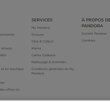
SERVICES
À PROPOS D
PANDORA
My Pandora
Société Pandora
commande
Gravure
Carrières
Click & Collect
 retours
Klarna
illes
Cartes Cadeaux
Nettoyage & Entretien
e et en boutique
Conditions générales de My
Pandora
ter
des offres en