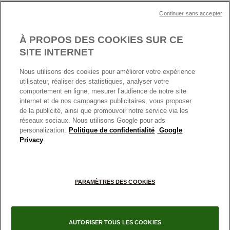
Plan du site
Mentions légales
Nettoyage & Entretien
Continuer sans accepter
Nous contacter
Paramètres des cookies
Conditions générales de My Pandora
*Conditions des offres en cours
Politique des cookies
À PROPOS DES COOKIES SUR CE
Politique de confidentialité
SITE INTERNET
Protection des données
Nous utilisons des cookies pour améliorer votre expérience
FRANCE
France
Conditions générales de vente
utilisateur, réaliser des statistiques, analyser votre
© TOUS DROITS RESERVES. 2026 Pandora
comportement en ligne, mesurer l’audience de notre site
Conditions générales de vente Click & Collect
internet et de nos campagnes publicitaires, vous proposer
Plateforme ODR
de la publicité, ainsi que promouvoir notre service via les
réseaux sociaux. Nous utilisons Google pour ads
Information sur le fabricant et l'importateur
personalization.
Politique de confidentialité
Google
Index égalité Femme/Homme
Privacy
+
PARAMÈTRES DES COOKIES
−
AUTORISER TOUS LES COOKIES