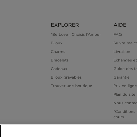
EXPLORER
AIDE
*Be Love : Choisis l'Amour
FAQ
Bijoux
Suivre ma 
Charms
Livraison
Bracelets
Échanges et
Cadeaux
Guide des ta
Bijoux gravables
Garantie
Trouver une boutique
Prix en lign
Plan du site
Nous contac
*Conditions 
cours