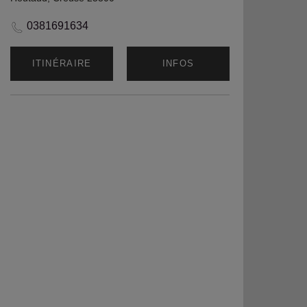
0381691634
ITINÉRAIRE
INFOS