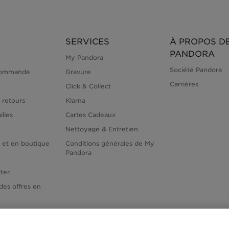
SERVICES
À PROPOS D
PANDORA
My Pandora
Société Pandora
commande
Gravure
Carrières
Click & Collect
 retours
Klarna
illes
Cartes Cadeaux
Nettoyage & Entretien
e et en boutique
Conditions générales de My
Pandora
ter
des offres en