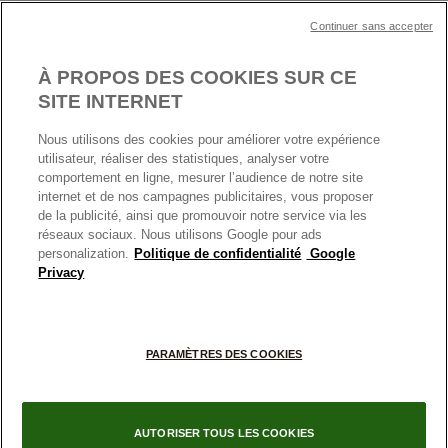
Plan du site
Mentions légales
Nettoyage & Entretien
Continuer sans accepter
Nous contacter
Paramètres des cookies
Conditions générales de My Pandora
*Conditions des offres en cours
Politique des cookies
À PROPOS DES COOKIES SUR CE
Politique de confidentialité
SITE INTERNET
Protection des données
Nous utilisons des cookies pour améliorer votre expérience
FRANCE
France
Conditions générales de vente
utilisateur, réaliser des statistiques, analyser votre
© TOUS DROITS RESERVES. 2026 Pandora
comportement en ligne, mesurer l’audience de notre site
Conditions générales de vente Click & Collect
internet et de nos campagnes publicitaires, vous proposer
Plateforme ODR
de la publicité, ainsi que promouvoir notre service via les
réseaux sociaux. Nous utilisons Google pour ads
Information sur le fabricant et l'importateur
personalization.
Politique de confidentialité
Google
Index égalité Femme/Homme
Privacy
+
PARAMÈTRES DES COOKIES
−
AUTORISER TOUS LES COOKIES