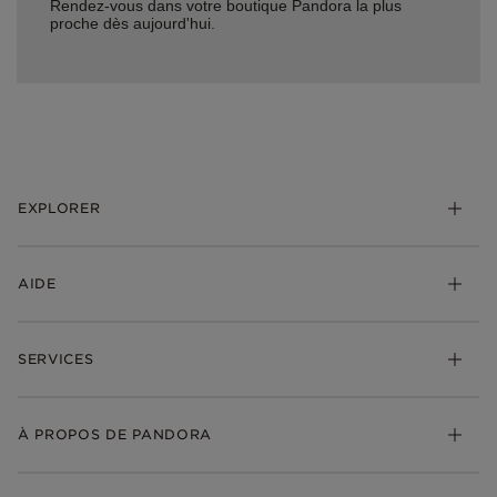
Rendez-vous dans votre boutique Pandora la plus
proche dès aujourd'hui.
EXPLORER
*Be Love : Choisis l'Amour
AIDE
Bijoux
Charms
FAQ
Bracelets
SERVICES
Suivre ma commande
Cadeaux
Livraison
My Pandora
Bijoux gravables
Échanges et retours
À PROPOS DE PANDORA
Gravure
Trouver une boutique
Guide des tailles
Click & Collect
Société Pandora
Garantie