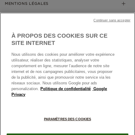
Klarna
MENTIONS LÉGALES
Carrières
Prix en ligne et en boutique
Cartes Cadeaux
Plan du site
Mentions légales
Nettoyage & Entretien
Continuer sans accepter
Nous contacter
Paramètres des cookies
Conditions générales de My Pandora
*Conditions des offres en cours
Politique des cookies
À PROPOS DES COOKIES SUR CE
Politique de confidentialité
SITE INTERNET
Protection des données
Nous utilisons des cookies pour améliorer votre expérience
FRANCE
France
Conditions générales de vente
utilisateur, réaliser des statistiques, analyser votre
© TOUS DROITS RESERVES. 2026 Pandora
comportement en ligne, mesurer l’audience de notre site
Conditions générales de vente Click & Collect
internet et de nos campagnes publicitaires, vous proposer
Plateforme ODR
de la publicité, ainsi que promouvoir notre service via les
réseaux sociaux. Nous utilisons Google pour ads
Information sur le fabricant et l'importateur
personalization.
Politique de confidentialité
Google
Index égalité Femme/Homme
Privacy
+
PARAMÈTRES DES COOKIES
−