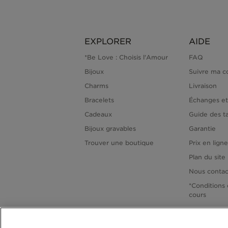
EXPLORER
AIDE
*Be Love : Choisis l'Amour
FAQ
Bijoux
Suivre ma 
Charms
Livraison
Bracelets
Échanges et
Cadeaux
Guide des ta
Bijoux gravables
Garantie
Trouver une boutique
Prix en lign
Plan du site
Nous contac
*Conditions 
cours