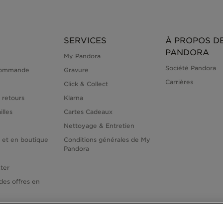
SERVICES
À PROPOS D
PANDORA
My Pandora
Société Pandora
commande
Gravure
Carrières
Click & Collect
 retours
Klarna
illes
Cartes Cadeaux
Nettoyage & Entretien
e et en boutique
Conditions générales de My
Pandora
ter
des offres en