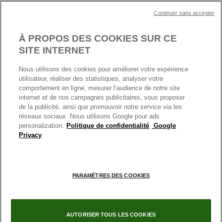
Plan du site
Mentions légales
Nettoyage & Entretien
Continuer sans accepter
Nous contacter
Paramètres des cookies
Conditions générales de My Pandora
*Conditions des offres en cours
Politique des cookies
À PROPOS DES COOKIES SUR CE
Politique de confidentialité
SITE INTERNET
Protection des données
Nous utilisons des cookies pour améliorer votre expérience
FRANCE
France
Conditions générales de vente
utilisateur, réaliser des statistiques, analyser votre
© TOUS DROITS RESERVES. 2026 Pandora
comportement en ligne, mesurer l’audience de notre site
Conditions générales de vente Click & Collect
internet et de nos campagnes publicitaires, vous proposer
Plateforme ODR
de la publicité, ainsi que promouvoir notre service via les
réseaux sociaux. Nous utilisons Google pour ads
Information sur le fabricant et l'importateur
personalization.
Politique de confidentialité
Google
Index égalité Femme/Homme
Privacy
+
PARAMÈTRES DES COOKIES
−
AUTORISER TOUS LES COOKIES