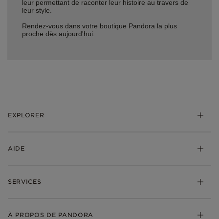
leur permettant de raconter leur histoire au travers de
leur style.
Rendez-vous dans votre boutique Pandora la plus
proche dès aujourd'hui.
EXPLORER
*Be Love : Choisis l'Amour
AIDE
Bijoux
Charms
FAQ
Bracelets
SERVICES
Suivre ma commande
Cadeaux
Livraison
My Pandora
Bijoux gravables
Échanges et retours
À PROPOS DE PANDORA
Gravure
Trouver une boutique