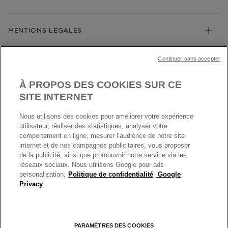
Guide des tailles
Click & Collect
Société Pandora
Garantie
Klarna
MENTIONS LÉGALES
Carrières
Prix en ligne et en boutique
Cartes Cadeaux
Plan du site
Mentions légales
Nettoyage & Entretien
Continuer sans accepter
Nous contacter
Paramètres des cookies
Conditions générales de My Pandora
*Conditions des offres en cours
Politique des cookies
À PROPOS DES COOKIES SUR CE
Politique de confidentialité
SITE INTERNET
Protection des données
Nous utilisons des cookies pour améliorer votre expérience
FRANCE
France
Conditions générales de vente
utilisateur, réaliser des statistiques, analyser votre
© TOUS DROITS RESERVES. 2026 Pandora
comportement en ligne, mesurer l’audience de notre site
Conditions générales de vente Click & Collect
internet et de nos campagnes publicitaires, vous proposer
Plateforme ODR
de la publicité, ainsi que promouvoir notre service via les
réseaux sociaux. Nous utilisons Google pour ads
Information sur le fabricant et l'importateur
personalization.
Politique de confidentialité
Google
Index égalité Femme/Homme
Privacy
+
PARAMÈTRES DES COOKIES