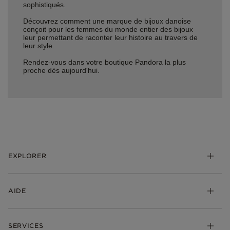
sophistiqués.
Découvrez comment une marque de bijoux danoise
conçoit pour les femmes du monde entier des bijoux
leur permettant de raconter leur histoire au travers de
leur style.
Rendez-vous dans votre boutique Pandora la plus
proche dès aujourd'hui.
EXPLORER
*Be Love : Choisis l'Amour
AIDE
Bijoux
Charms
FAQ
Bracelets
SERVICES
Suivre ma commande