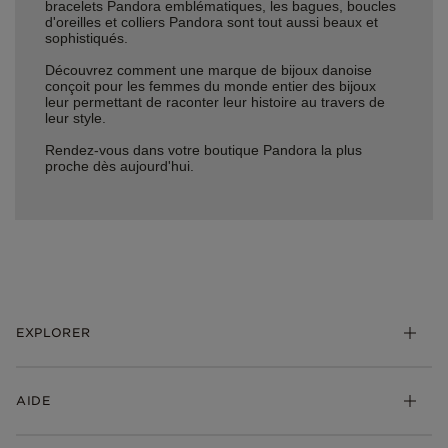
bracelets Pandora emblématiques, les bagues, boucles
d'oreilles et colliers Pandora sont tout aussi beaux et
sophistiqués.
Découvrez comment une marque de bijoux danoise
conçoit pour les femmes du monde entier des bijoux
leur permettant de raconter leur histoire au travers de
leur style.
Rendez-vous dans votre boutique Pandora la plus
proche dès aujourd'hui.
EXPLORER
*Be Love : Choisis l'Amour
AIDE
Bijoux
Charms
FAQ