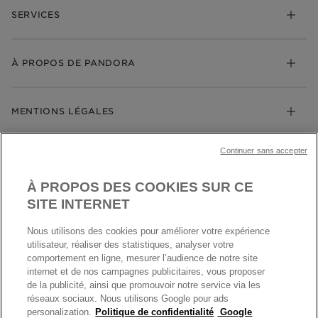
Bracelets
SERVICES
Suivre ma commande
Cadeaux
Livraison
My Pandora
Bijoux gravables
Échanges et retours
À PROPOS DE PANDORA
Gravure
Trouver une boutique
Guide des tailles
Click & Collect
Société Pandora
Garantie
Klarna
MENTIONS LÉGALES
Carrières
Prix en ligne et en boutique
Cartes Cadeaux
Plan du site
Mentions légales
Nettoyage & Entretien
Continuer sans accepter
Nous contacter
Paramètres des cookies
Conditions générales de My Pandora
*Conditions des offres en cours
Politique des cookies
À PROPOS DES COOKIES SUR CE
Politique de confidentialité
SITE INTERNET
Protection des données
Nous utilisons des cookies pour améliorer votre expérience
FRANCE
France
Conditions générales de vente
utilisateur, réaliser des statistiques, analyser votre
© TOUS DROITS RESERVES. 2026 Pandora
comportement en ligne, mesurer l’audience de notre site
Conditions générales de vente Click & Collect
internet et de nos campagnes publicitaires, vous proposer
Plateforme ODR
de la publicité, ainsi que promouvoir notre service via les
réseaux sociaux. Nous utilisons Google pour ads
Information sur le fabricant et l'importateur
personalization.
Politique de confidentialité
Google