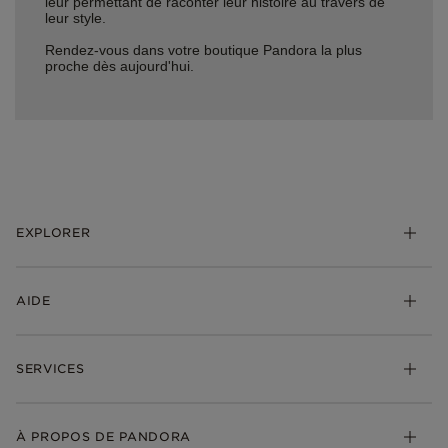
leur permettant de raconter leur histoire au travers de
leur style.
Rendez-vous dans votre boutique Pandora la plus
proche dès aujourd'hui.
EXPLORER
*Be Love : Choisis l'Amour
AIDE
Bijoux
Charms
FAQ
Bracelets
SERVICES
Suivre ma commande
Cadeaux
Livraison
My Pandora
Bijoux gravables
Échanges et retours
À PROPOS DE PANDORA
Gravure
Trouver une boutique