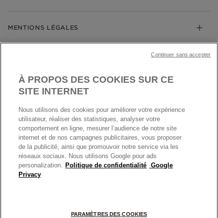
Guide des tailles
Click & Collect
Société Pandora
Garantie
Klarna
MENTIONS LÉGALES
Carrières
Prix en ligne et en boutique
Cartes Cadeaux
Plan du site
Mentions légales
Nettoyage & Entretien
Continuer sans accepter
Nous contacter
Paramètres des cookies
Conditions générales de My Pandora
*Conditions des offres en cours
Politique des cookies
À PROPOS DES COOKIES SUR CE
Politique de confidentialité
SITE INTERNET
Protection des données
Nous utilisons des cookies pour améliorer votre expérience
FRANCE
France
Conditions générales de vente
utilisateur, réaliser des statistiques, analyser votre
© TOUS DROITS RESERVES. 2026 Pandora
comportement en ligne, mesurer l’audience de notre site
Conditions générales de vente Click & Collect
internet et de nos campagnes publicitaires, vous proposer
Plateforme ODR
de la publicité, ainsi que promouvoir notre service via les
réseaux sociaux. Nous utilisons Google pour ads
Information sur le fabricant et l'importateur
personalization.
Politique de confidentialité
Google
Index égalité Femme/Homme
Privacy
+
PARAMÈTRES DES COOKIES