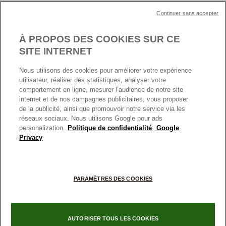
Plan du site
Mentions légales
Nettoyage & Entretien
Continuer sans accepter
Nous contacter
Paramètres des cookies
Conditions générales de My Pandora
*Conditions des offres en cours
Politique des cookies
À PROPOS DES COOKIES SUR CE
Politique de confidentialité
SITE INTERNET
Protection des données
Nous utilisons des cookies pour améliorer votre expérience
FRANCE
France
Conditions générales de vente
utilisateur, réaliser des statistiques, analyser votre
© TOUS DROITS RESERVES. 2026 Pandora
comportement en ligne, mesurer l’audience de notre site
Conditions générales de vente Click & Collect
internet et de nos campagnes publicitaires, vous proposer
Plateforme ODR
de la publicité, ainsi que promouvoir notre service via les
réseaux sociaux. Nous utilisons Google pour ads
Information sur le fabricant et l'importateur
personalization.
Politique de confidentialité
Google
Index égalité Femme/Homme
Privacy
+
PARAMÈTRES DES COOKIES
−
AUTORISER TOUS LES COOKIES