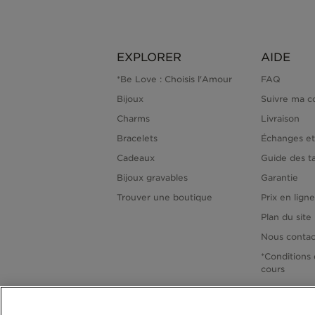
EXPLORER
AIDE
*Be Love : Choisis l'Amour
FAQ
Bijoux
Suivre ma 
Charms
Livraison
Bracelets
Échanges et
Cadeaux
Guide des ta
Bijoux gravables
Garantie
Trouver une boutique
Prix en lign
Plan du site
Nous contac
*Conditions 
cours