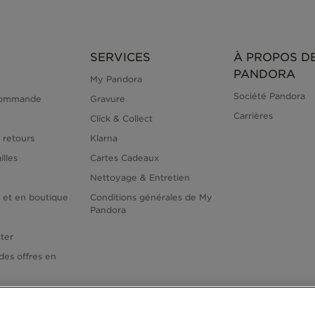
SERVICES
À PROPOS D
PANDORA
My Pandora
Société Pandora
commande
Gravure
Carrières
Click & Collect
 retours
Klarna
illes
Cartes Cadeaux
Nettoyage & Entretien
e et en boutique
Conditions générales de My
Pandora
ter
des offres en