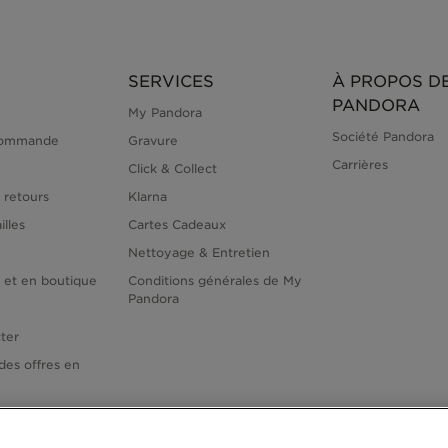
SERVICES
À PROPOS D
PANDORA
My Pandora
Société Pandora
commande
Gravure
Carrières
Click & Collect
 retours
Klarna
illes
Cartes Cadeaux
Nettoyage & Entretien
e et en boutique
Conditions générales de My
Pandora
ter
des offres en