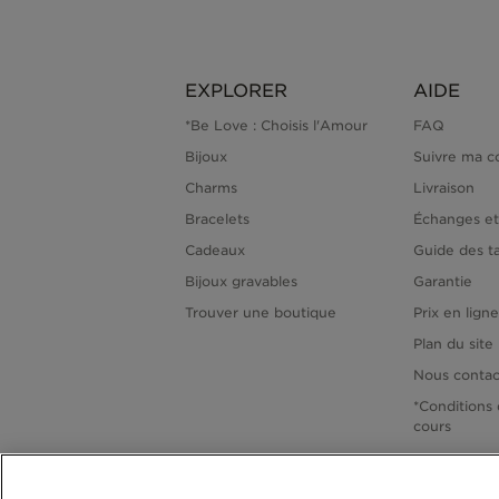
EXPLORER
AIDE
*Be Love : Choisis l'Amour
FAQ
Bijoux
Suivre ma 
Charms
Livraison
Bracelets
Échanges et
Cadeaux
Guide des ta
Bijoux gravables
Garantie
Trouver une boutique
Prix en lign
Plan du site
Nous contac
*Conditions 
cours