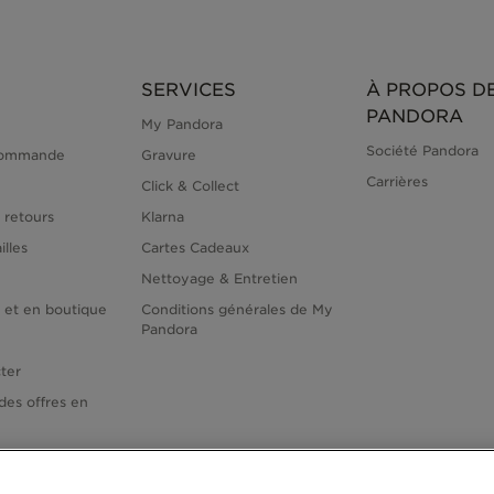
SERVICES
À PROPOS D
PANDORA
My Pandora
Société Pandora
commande
Gravure
Carrières
Click & Collect
 retours
Klarna
illes
Cartes Cadeaux
Nettoyage & Entretien
e et en boutique
Conditions générales de My
Pandora
ter
des offres en