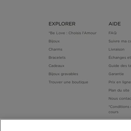
EXPLORER
AIDE
*Be Love : Choisis l'Amour
FAQ
Bijoux
Suivre ma 
Charms
Livraison
Bracelets
Échanges et
Cadeaux
Guide des ta
Bijoux gravables
Garantie
Trouver une boutique
Prix en lign
Plan du site
Nous contac
*Conditions 
cours