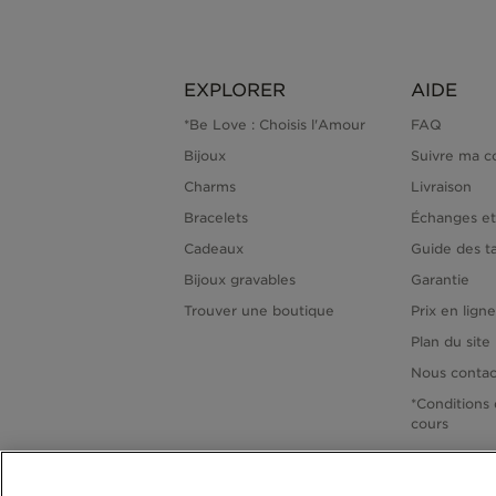
EXPLORER
AIDE
*Be Love : Choisis l'Amour
FAQ
Bijoux
Suivre ma 
Charms
Livraison
Bracelets
Échanges et
Cadeaux
Guide des ta
Bijoux gravables
Garantie
Trouver une boutique
Prix en lign
Plan du site
Nous contac
*Conditions 
cours