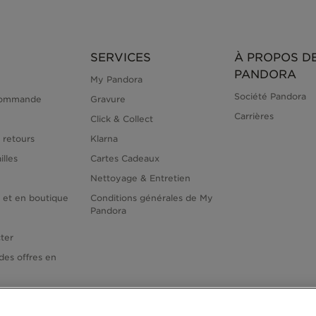
SERVICES
À PROPOS D
PANDORA
My Pandora
Société Pandora
commande
Gravure
Carrières
Click & Collect
 retours
Klarna
illes
Cartes Cadeaux
Nettoyage & Entretien
e et en boutique
Conditions générales de My
Pandora
ter
des offres en