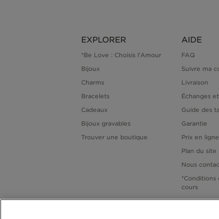
EXPLORER
AIDE
*Be Love : Choisis l'Amour
FAQ
Bijoux
Suivre ma 
Charms
Livraison
Bracelets
Échanges et
Cadeaux
Guide des ta
Bijoux gravables
Garantie
Trouver une boutique
Prix en lign
Plan du site
Nous contac
*Conditions 
cours