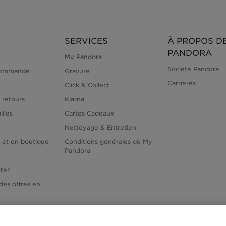
SERVICES
À PROPOS D
PANDORA
My Pandora
Société Pandora
commande
Gravure
Carrières
Click & Collect
 retours
Klarna
illes
Cartes Cadeaux
Nettoyage & Entretien
e et en boutique
Conditions générales de My
Pandora
ter
des offres en