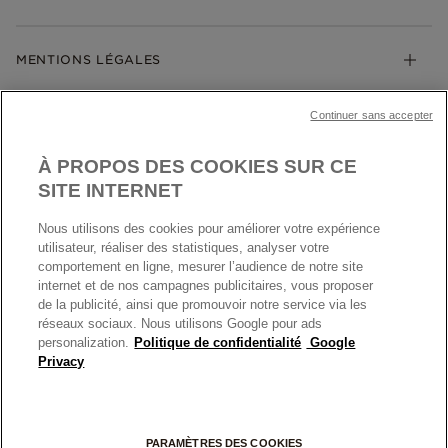
Guide des tailles
Click & Collect
Société Pandora
Garantie
Klarna
MENTIONS LÉGALES
Carrières
Prix en ligne et en boutique
Cartes Cadeaux
Plan du site
Mentions légales
Nettoyage & Entretien
Continuer sans accepter
Nous contacter
Paramètres des cookies
Conditions générales de My Pandora
*Conditions des offres en cours
Politique des cookies
À PROPOS DES COOKIES SUR CE
Politique de confidentialité
SITE INTERNET
Protection des données
Nous utilisons des cookies pour améliorer votre expérience
FRANCE
France
Conditions générales de vente
utilisateur, réaliser des statistiques, analyser votre
© TOUS DROITS RESERVES. 2026 Pandora
comportement en ligne, mesurer l’audience de notre site
Conditions générales de vente Click & Collect
internet et de nos campagnes publicitaires, vous proposer
Plateforme ODR
de la publicité, ainsi que promouvoir notre service via les
réseaux sociaux. Nous utilisons Google pour ads
Information sur le fabricant et l'importateur
personalization.
Politique de confidentialité
Google
Index égalité Femme/Homme
Privacy
+
PARAMÈTRES DES COOKIES