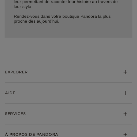
leur permettant de raconter leur histoire au travers de
leur style.
Rendez-vous dans votre boutique Pandora la plus
proche dès aujourd'hui.
EXPLORER
*Be Love : Choisis l'Amour
AIDE
Bijoux
Charms
FAQ
Bracelets
SERVICES
Suivre ma commande
Cadeaux
Livraison
My Pandora
Bijoux gravables
Échanges et retours
À PROPOS DE PANDORA
Gravure
Trouver une boutique