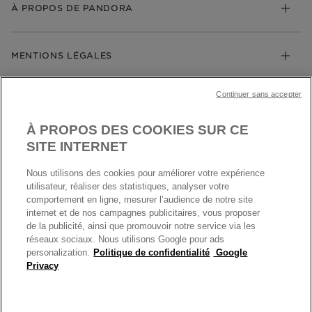
Échanges et retours
À PROPOS DE PANDORA
Gravure
Trouver une boutique
Guide des tailles
Click & Collect
Société Pandora
Garantie
Klarna
MENTIONS LÉGALES
Carrières
Prix en ligne et en boutique
Cartes Cadeaux
Plan du site
Mentions légales
Nettoyage & Entretien
Continuer sans accepter
Nous contacter
Paramètres des cookies
Conditions générales de My Pandora
*Conditions des offres en cours
Politique des cookies
À PROPOS DES COOKIES SUR CE
Politique de confidentialité
SITE INTERNET
Protection des données
Nous utilisons des cookies pour améliorer votre expérience
FRANCE
France
Conditions générales de vente
utilisateur, réaliser des statistiques, analyser votre
© TOUS DROITS RESERVES. 2026 Pandora
comportement en ligne, mesurer l’audience de notre site
Conditions générales de vente Click & Collect
internet et de nos campagnes publicitaires, vous proposer
Plateforme ODR
de la publicité, ainsi que promouvoir notre service via les
réseaux sociaux. Nous utilisons Google pour ads
Information sur le fabricant et l'importateur
personalization.
Politique de confidentialité
Google
Index égalité Femme/Homme
Privacy
+