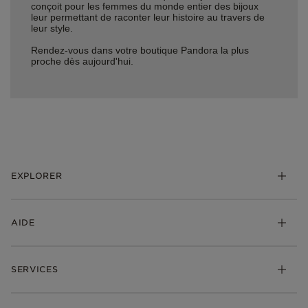
conçoit pour les femmes du monde entier des bijoux
leur permettant de raconter leur histoire au travers de
leur style.
Rendez-vous dans votre boutique Pandora la plus
proche dès aujourd'hui.
EXPLORER
*Be Love : Choisis l'Amour
AIDE
Bijoux
Charms
FAQ
Bracelets
SERVICES
Suivre ma commande
Cadeaux
Livraison
My Pandora
Bijoux gravables