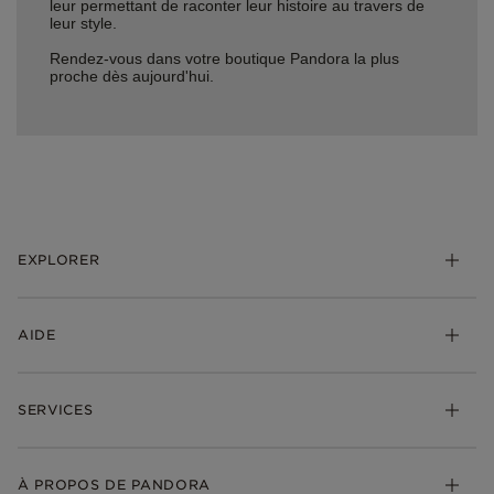
leur permettant de raconter leur histoire au travers de
leur style.
Rendez-vous dans votre boutique Pandora la plus
proche dès aujourd'hui.
EXPLORER
*Be Love : Choisis l'Amour
AIDE
Bijoux
Charms
FAQ
Bracelets
SERVICES
Suivre ma commande
Cadeaux
Livraison
My Pandora
Bijoux gravables
Échanges et retours
À PROPOS DE PANDORA
Gravure
Trouver une boutique