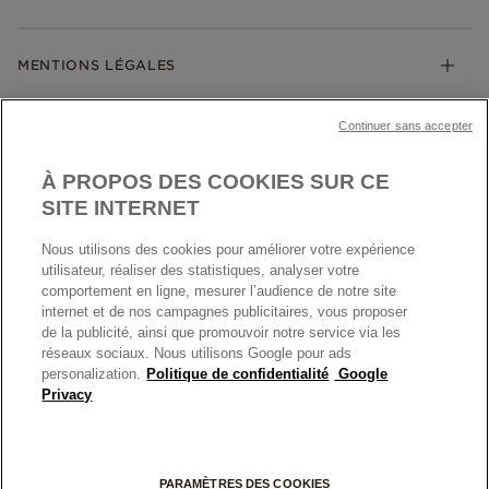
Guide des tailles
Click & Collect
Société Pandora
Garantie
Klarna
MENTIONS LÉGALES
Carrières
Prix en ligne et en boutique
Cartes Cadeaux
Plan du site
Mentions légales
Nettoyage & Entretien
Continuer sans accepter
Nous contacter
Paramètres des cookies
Conditions générales de My Pandora
*Conditions des offres en cours
Politique des cookies
À PROPOS DES COOKIES SUR CE
Politique de confidentialité
SITE INTERNET
Protection des données
Nous utilisons des cookies pour améliorer votre expérience
FRANCE
France
Conditions générales de vente
utilisateur, réaliser des statistiques, analyser votre
© TOUS DROITS RESERVES. 2026 Pandora
comportement en ligne, mesurer l’audience de notre site
Conditions générales de vente Click & Collect
internet et de nos campagnes publicitaires, vous proposer
Plateforme ODR
de la publicité, ainsi que promouvoir notre service via les
réseaux sociaux. Nous utilisons Google pour ads
Information sur le fabricant et l'importateur
personalization.
Politique de confidentialité
Google
Index égalité Femme/Homme
Privacy
+
PARAMÈTRES DES COOKIES