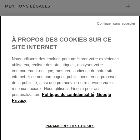
Klarna
MENTIONS LÉGALES
Carrières
Prix en ligne et en boutique
Cartes Cadeaux
Plan du site
Mentions légales
Nettoyage & Entretien
Continuer sans accepter
Nous contacter
Paramètres des cookies
Conditions générales de My Pandora
*Conditions des offres en cours
Politique des cookies
À PROPOS DES COOKIES SUR CE
Politique de confidentialité
SITE INTERNET
Protection des données
Nous utilisons des cookies pour améliorer votre expérience
FRANCE
France
Conditions générales de vente
utilisateur, réaliser des statistiques, analyser votre
© TOUS DROITS RESERVES. 2026 Pandora
comportement en ligne, mesurer l’audience de notre site
Conditions générales de vente Click & Collect
internet et de nos campagnes publicitaires, vous proposer
Plateforme ODR
de la publicité, ainsi que promouvoir notre service via les
réseaux sociaux. Nous utilisons Google pour ads
Information sur le fabricant et l'importateur
personalization.
Politique de confidentialité
Google
Index égalité Femme/Homme
Privacy
+
PARAMÈTRES DES COOKIES
−