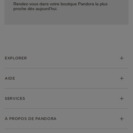
Rendez-vous dans votre boutique Pandora la plus
proche dès aujourd'hui.
EXPLORER
*Be Love : Choisis l'Amour
AIDE
Bijoux
Charms
FAQ
Bracelets
SERVICES
Suivre ma commande
Cadeaux
Livraison
My Pandora
Bijoux gravables
Échanges et retours
À PROPOS DE PANDORA
Gravure
Trouver une boutique
Guide des tailles
Click & Collect
Société Pandora
Garantie