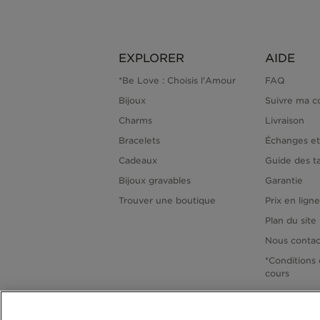
EXPLORER
AIDE
*Be Love : Choisis l'Amour
FAQ
Bijoux
Suivre ma 
Charms
Livraison
Bracelets
Échanges et
Cadeaux
Guide des ta
Bijoux gravables
Garantie
Trouver une boutique
Prix en lign
Plan du site
Nous contac
*Conditions 
cours