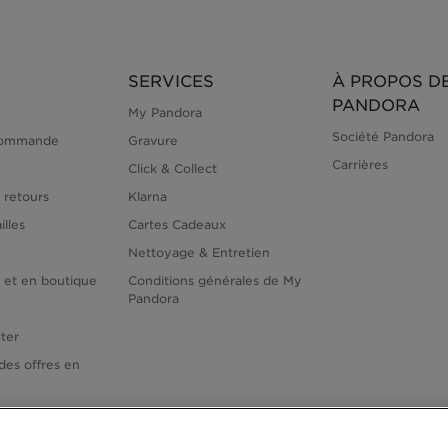
SERVICES
À PROPOS D
PANDORA
My Pandora
Société Pandora
commande
Gravure
Carrières
Click & Collect
 retours
Klarna
illes
Cartes Cadeaux
Nettoyage & Entretien
e et en boutique
Conditions générales de My
Pandora
ter
des offres en