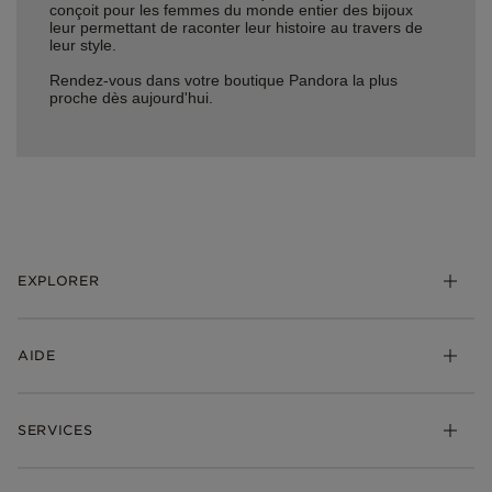
conçoit pour les femmes du monde entier des bijoux
leur permettant de raconter leur histoire au travers de
leur style.
Rendez-vous dans votre boutique Pandora la plus
proche dès aujourd'hui.
EXPLORER
*Be Love : Choisis l'Amour
AIDE
Bijoux
Charms
FAQ
Bracelets
SERVICES
Suivre ma commande
Cadeaux
Livraison
My Pandora
Bijoux gravables