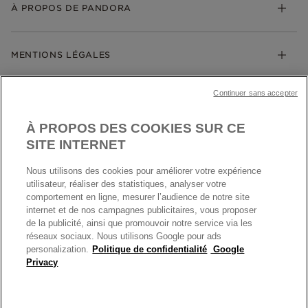
Échanges et retours
À PROPOS DE PANDORA
Gravure
Trouver une boutique
Guide des tailles
Click & Collect
Société Pandora
Garantie
Klarna
MENTIONS LÉGALES
Carrières
Prix en ligne et en boutique
Cartes Cadeaux
Plan du site
Mentions légales
Nettoyage & Entretien
Continuer sans accepter
Nous contacter
Paramètres des cookies
Conditions générales de My Pandora
*Conditions des offres en cours
Politique des cookies
À PROPOS DES COOKIES SUR CE
Politique de confidentialité
SITE INTERNET
Protection des données
Nous utilisons des cookies pour améliorer votre expérience
FRANCE
France
Conditions générales de vente
utilisateur, réaliser des statistiques, analyser votre
© TOUS DROITS RESERVES. 2026 Pandora
comportement en ligne, mesurer l’audience de notre site
Conditions générales de vente Click & Collect
internet et de nos campagnes publicitaires, vous proposer
Plateforme ODR
de la publicité, ainsi que promouvoir notre service via les
réseaux sociaux. Nous utilisons Google pour ads
Information sur le fabricant et l'importateur
personalization.
Politique de confidentialité
Google
Index égalité Femme/Homme
Privacy
+