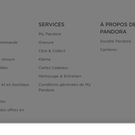
SERVICES
À PROPOS D
PANDORA
My Pandora
Société Pandora
commande
Gravure
Carrières
Click & Collect
 retours
Klarna
illes
Cartes Cadeaux
Nettoyage & Entretien
e et en boutique
Conditions générales de My
Pandora
ter
des offres en