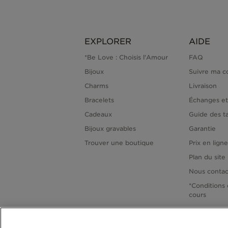
EXPLORER
AIDE
*Be Love : Choisis l'Amour
FAQ
Bijoux
Suivre ma 
Charms
Livraison
Bracelets
Échanges et
Cadeaux
Guide des ta
Bijoux gravables
Garantie
Trouver une boutique
Prix en lign
Plan du site
Nous contac
*Conditions 
cours