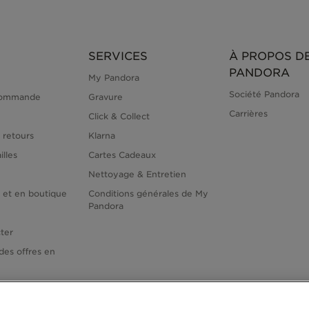
SERVICES
À PROPOS D
PANDORA
My Pandora
Société Pandora
commande
Gravure
Carrières
Click & Collect
 retours
Klarna
illes
Cartes Cadeaux
Nettoyage & Entretien
e et en boutique
Conditions générales de My
Pandora
ter
des offres en