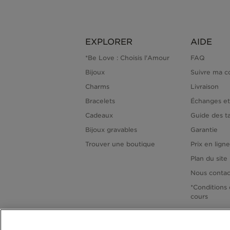
EXPLORER
AIDE
*Be Love : Choisis l'Amour
FAQ
Bijoux
Suivre ma 
Charms
Livraison
Bracelets
Échanges et
Cadeaux
Guide des ta
Bijoux gravables
Garantie
Trouver une boutique
Prix en lign
Plan du site
Nous contac
*Conditions 
cours