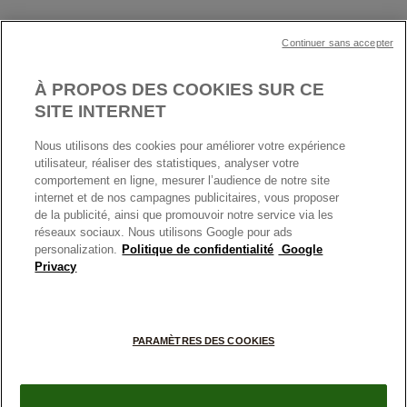
Cartes Cadeaux
Plan du site
Mentions légales
Nettoyage & Entretien
Continuer sans accepter
Nous contacter
Paramètres des cookies
Conditions générales de My Pandora
*Conditions des offres en cours
Politique des cookies
À PROPOS DES COOKIES SUR CE
Politique de confidentialité
SITE INTERNET
Protection des données
Nous utilisons des cookies pour améliorer votre expérience
FRANCE
France
Conditions générales de vente
utilisateur, réaliser des statistiques, analyser votre
© TOUS DROITS RESERVES. 2026 Pandora
comportement en ligne, mesurer l’audience de notre site
Conditions générales de vente Click & Collect
internet et de nos campagnes publicitaires, vous proposer
Plateforme ODR
de la publicité, ainsi que promouvoir notre service via les
réseaux sociaux. Nous utilisons Google pour ads
Information sur le fabricant et l'importateur
personalization.
Politique de confidentialité
Google
Index égalité Femme/Homme
Privacy
+
PARAMÈTRES DES COOKIES
−