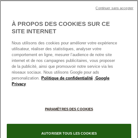
Plan du site
Mentions légales
Nettoyage & Entretien
Continuer sans accepter
Nous contacter
Paramètres des cookies
Conditions générales de My Pandora
*Conditions des offres en cours
Politique des cookies
À PROPOS DES COOKIES SUR CE
Politique de confidentialité
SITE INTERNET
Protection des données
Nous utilisons des cookies pour améliorer votre expérience
FRANCE
France
Conditions générales de vente
utilisateur, réaliser des statistiques, analyser votre
© TOUS DROITS RESERVES. 2026 Pandora
comportement en ligne, mesurer l’audience de notre site
Conditions générales de vente Click & Collect
internet et de nos campagnes publicitaires, vous proposer
Plateforme ODR
de la publicité, ainsi que promouvoir notre service via les
réseaux sociaux. Nous utilisons Google pour ads
Information sur le fabricant et l'importateur
personalization.
Politique de confidentialité
Google
Index égalité Femme/Homme
Privacy
+
PARAMÈTRES DES COOKIES
−
AUTORISER TOUS LES COOKIES