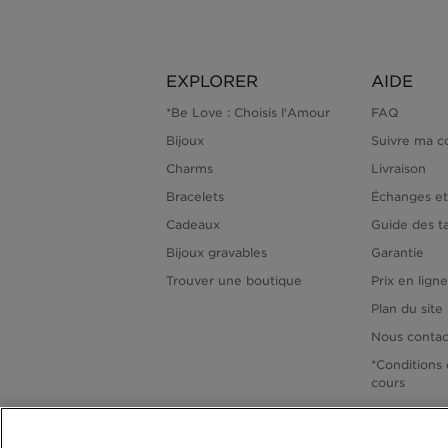
EXPLORER
AIDE
*Be Love : Choisis l'Amour
FAQ
Bijoux
Suivre ma 
Charms
Livraison
Bracelets
Échanges et
Cadeaux
Guide des ta
Bijoux gravables
Garantie
Trouver une boutique
Prix en lign
Plan du site
Nous contac
*Conditions 
cours