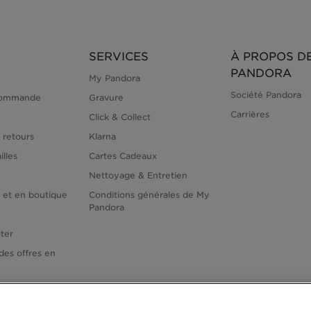
SERVICES
À PROPOS D
PANDORA
My Pandora
Société Pandora
commande
Gravure
Carrières
Click & Collect
 retours
Klarna
illes
Cartes Cadeaux
Nettoyage & Entretien
e et en boutique
Conditions générales de My
Pandora
ter
des offres en