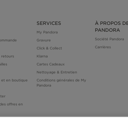
SERVICES
À PROPOS D
PANDORA
My Pandora
Société Pandora
commande
Gravure
Carrières
Click & Collect
 retours
Klarna
illes
Cartes Cadeaux
Nettoyage & Entretien
e et en boutique
Conditions générales de My
Pandora
ter
des offres en