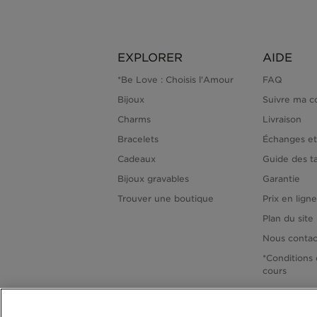
EXPLORER
AIDE
*Be Love : Choisis l'Amour
FAQ
Bijoux
Suivre ma 
Charms
Livraison
Bracelets
Échanges et
Cadeaux
Guide des ta
Bijoux gravables
Garantie
Trouver une boutique
Prix en lign
Plan du site
Nous contac
*Conditions 
cours