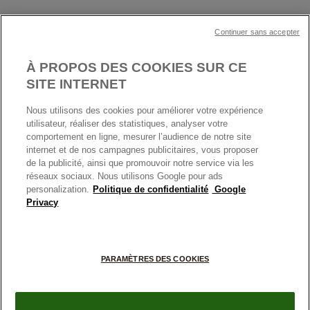
Cartes Cadeaux
Plan du site
Mentions légales
Nettoyage & Entretien
Continuer sans accepter
Nous contacter
Paramètres des cookies
Conditions générales de My Pandora
*Conditions des offres en cours
Politique des cookies
À PROPOS DES COOKIES SUR CE
Politique de confidentialité
SITE INTERNET
Protection des données
Nous utilisons des cookies pour améliorer votre expérience
FRANCE
France
Conditions générales de vente
utilisateur, réaliser des statistiques, analyser votre
© TOUS DROITS RESERVES. 2026 Pandora
comportement en ligne, mesurer l’audience de notre site
Conditions générales de vente Click & Collect
internet et de nos campagnes publicitaires, vous proposer
Plateforme ODR
de la publicité, ainsi que promouvoir notre service via les
réseaux sociaux. Nous utilisons Google pour ads
Information sur le fabricant et l'importateur
personalization.
Politique de confidentialité
Google
Index égalité Femme/Homme
Privacy
+
PARAMÈTRES DES COOKIES
−